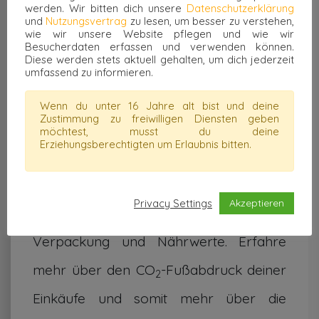
werden. Wir bitten dich unsere
Datenschutzerklärung
und
Nutzungsvertrag
zu lesen, um besser zu verstehen,
wie wir unsere Website pflegen und wie wir
Besucherdaten erfassen und verwenden können.
Diese werden stets aktuell gehalten, um dich jederzeit
umfassend zu informieren.
Wenn du unter 16 Jahre alt bist und deine
Zustimmung zu freiwilligen Diensten geben
Erfahre
mehr über die Nachhaltigkeit
möchtest, musst du deine
Erziehungsberechtigten um Erlaubnis bitten.
deiner Einkäufe. Erhalte darüber hinaus
Einblicke in die Produktionskette deiner
Privacy Settings
Akzeptieren
gekauften Artikel und über Inhaltsstoffe,
Verpackung und Nährwerte. Erfahre
mehr über den CO
-Fußabdruck deiner
2
Einkäufe und somit mehr über die